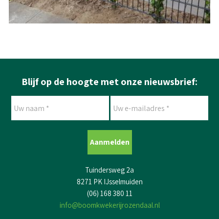
Blijf op de hoogte met onze nieuwsbrief:
Uw
Uw
naam
e-
*
mailadres
*
Tuindersweg 2a
8271 PK IJsselmuiden
(06) 168 380 11
info@boomkwekerijrozendaal.nl