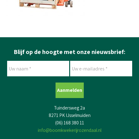
Blijf op de hoogte met onze nieuwsbrief:
Uw
Uw
naam
e-
*
mailadres
*
Tuindersweg 2a
8271 PK IJsselmuiden
(06) 168 380 11
info@boomkwekerijrozendaal.nl