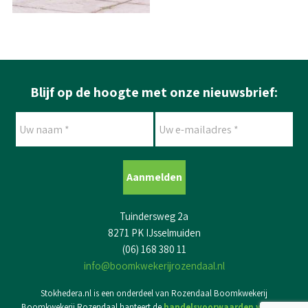
Blijf op de hoogte met onze nieuwsbrief:
Uw
Uw
naam
e-
*
mailadres
*
Tuindersweg 2a
8271 PK IJsselmuiden
(06) 168 380 11
info@boomkwekerijrozendaal.nl
Stokhedera.nl is een onderdeel van Rozendaal Boomkwekerij
Boomkwekerij Rozendaal hanteert de
handelsvoorwaarden voor de